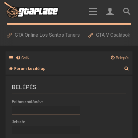
GTA Online Los Santos Tuners
GTA V Csalások
GyIK
Belépés
K
Fórum kezdőlap
e
BELÉPÉS
r
e
Felhasználónév:
s
é
Jelszó:
s