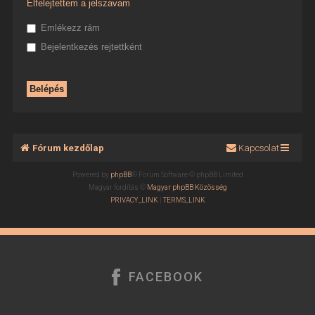
Elfelejtettem a jelszavam
Emlékezz rám
Bejelentkezés rejtettként
Fórum kezdőlap
Kapcsolat
Powered by
phpBB
® Forum Software © phpBB Limited
Magyar fordítás ©
Magyar phpBB Közösség
PRIVACY_LINK
|
TERMS_LINK
FACEBOOK