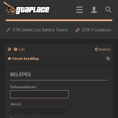
GTA Online Los Santos Tuners
GTA V Csalások
GyIK
Belépés
K
Fórum kezdőlap
e
BELÉPÉS
r
e
Felhasználónév:
s
é
Jelszó:
s