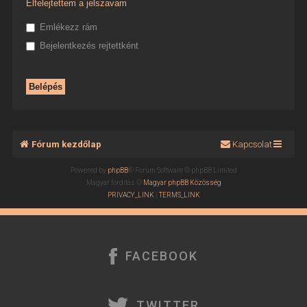
Elfelejtettem a jelszavam
Emlékezz rám
Bejelentkezés rejtettként
Fórum kezdőlap
Kapcsolat
Powered by
phpBB
® Forum Software © phpBB Limited
Magyar fordítás ©
Magyar phpBB Közösség
PRIVACY_LINK
|
TERMS_LINK
FACEBOOK
TWITTER