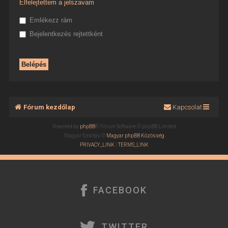
Elfelejtettem a jelszavam
Emlékezz rám
Bejelentkezés rejtettként
Fórum kezdőlap
Kapcsolat
Powered by
phpBB
® Forum Software © phpBB Limited
Magyar fordítás ©
Magyar phpBB Közösség
PRIVACY_LINK
|
TERMS_LINK
FACEBOOK
TWITTER