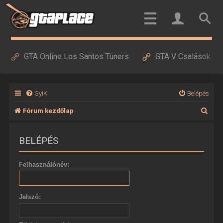
GTA Online Los Santos Tuners
GTA V Csalások
GyIK
Belépés
K
Fórum kezdőlap
e
BELÉPÉS
r
e
Felhasználónév:
s
é
Jelszó:
s