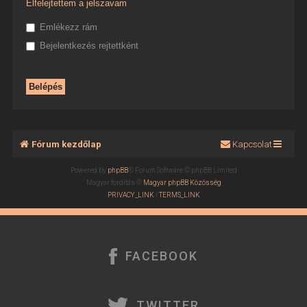
Elfelejtettem a jelszavam
Emlékezz rám
Bejelentkezés rejtettként
Fórum kezdőlap
Kapcsolat
Powered by
phpBB
® Forum Software © phpBB Limited
Magyar fordítás ©
Magyar phpBB Közösség
PRIVACY_LINK
|
TERMS_LINK
FACEBOOK
TWITTER