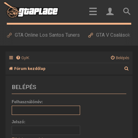
GTA Online Los Santos Tuners
GTA V Csalások
GyIK
Belépés
K
Fórum kezdőlap
e
BELÉPÉS
r
e
Felhasználónév:
s
é
Jelszó:
s