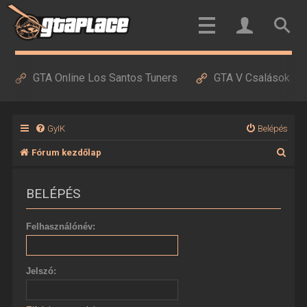
GTA Online Los Santos Tuners
GTA V Csalások
GyIK
Belépés
K
Fórum kezdőlap
e
BELÉPÉS
r
e
Felhasználónév:
s
é
Jelszó:
s