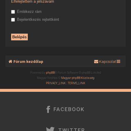
Elfelejtettem a jelszavam
Emlékezz rám
Bejelentkezés rejtettként
Fórum kezdőlap
Kapcsolat
Powered by
phpBB
® Forum Software © phpBB Limited
Magyar fordítás ©
Magyar phpBB Közösség
PRIVACY_LINK
|
TERMS_LINK
FACEBOOK
TWITTER