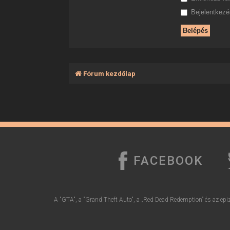
Bejelentkezés
Fórum kezdőlap
FACEBOOK
A "GTA", a "Grand Theft Auto", a „Red Dead Redemption” és az epiz