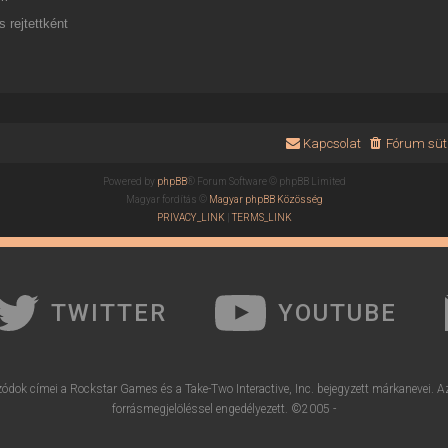
 rejtettként
Kapcsolat
Fórum süti
Powered by
phpBB
® Forum Software © phpBB Limited
Magyar fordítás ©
Magyar phpBB Közösség
PRIVACY_LINK
|
TERMS_LINK
TWITTER
YOUTUBE
ódok címei a Rockstar Games és a Take-Two Interactive, Inc. bejegyzett márkanevei. A
forrásmegjelöléssel engedélyezett. ©2005 -