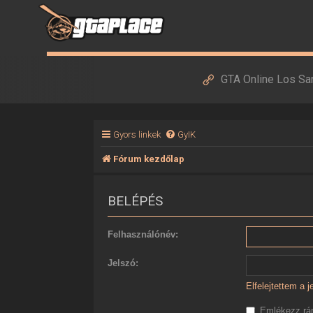
GTA Online Los Sa
Gyors linkek
GyIK
Fórum kezdőlap
BELÉPÉS
Felhasználónév:
Jelszó:
Elfelejtettem a 
Emlékezz r