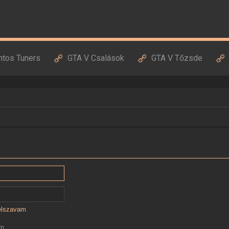
ntos Tuners
GTA V Csalások
GTA V Tőzsde
jelszavam
ám