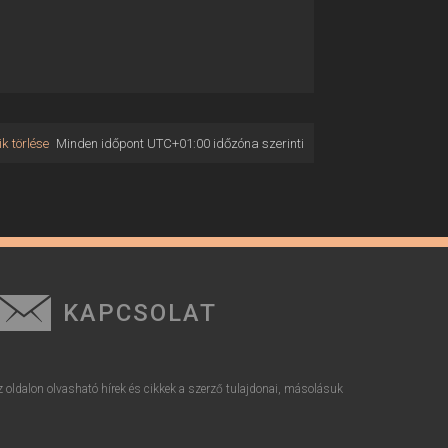
k törlése
Minden időpont
UTC+01:00
időzóna szerinti
KAPCSOLAT
z oldalon olvasható hírek és cikkek a szerző tulajdonai, másolásuk