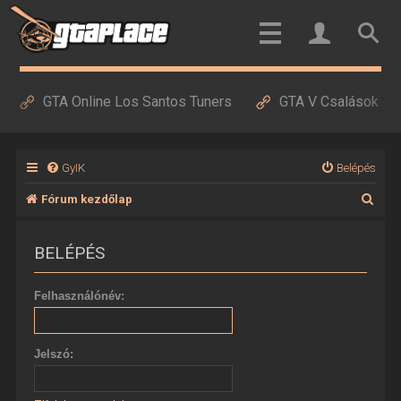
GTA Online Los Santos Tuners
GTA V Csalások
GyIK
Belépés
K
Fórum kezdőlap
e
BELÉPÉS
r
e
Felhasználónév:
s
é
Jelszó:
s