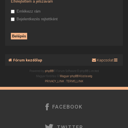
Elfelejtettem a jelszavam
Emlékezz rám
Bejelentkezés rejtettként
Fórum kezdőlap
Kapcsolat
Powered by
phpBB
® Forum Software © phpBB Limited
Magyar fordítás ©
Magyar phpBB Közösség
PRIVACY_LINK
|
TERMS_LINK
FACEBOOK
TWITTER