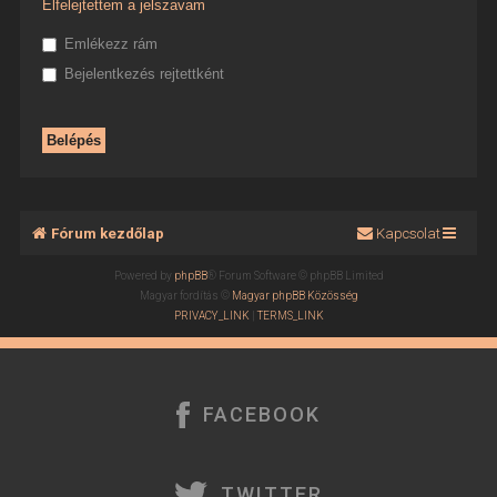
Elfelejtettem a jelszavam
Emlékezz rám
Bejelentkezés rejtettként
Fórum kezdőlap
Kapcsolat
Powered by
phpBB
® Forum Software © phpBB Limited
Magyar fordítás ©
Magyar phpBB Közösség
PRIVACY_LINK
|
TERMS_LINK
FACEBOOK
TWITTER