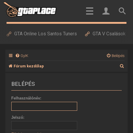
GTA Online Los Santos Tuners
GTA V Csalások
GyIK
Belépés
K
Fórum kezdőlap
e
BELÉPÉS
r
e
Felhasználónév:
s
é
Jelszó:
s