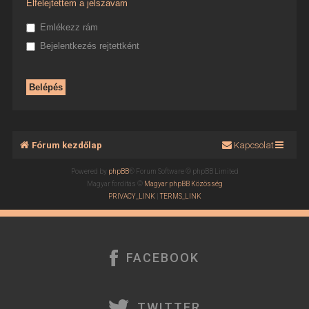
Elfelejtettem a jelszavam
Emlékezz rám
Bejelentkezés rejtettként
Fórum kezdőlap
Kapcsolat
Powered by
phpBB
® Forum Software © phpBB Limited
Magyar fordítás ©
Magyar phpBB Közösség
PRIVACY_LINK
|
TERMS_LINK
FACEBOOK
TWITTER