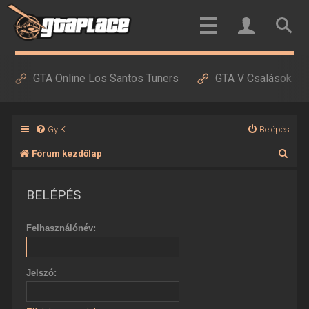
GTA Online Los Santos Tuners
GTA V Csalások
GyIK
Belépés
K
Fórum kezdőlap
e
BELÉPÉS
r
e
Felhasználónév:
s
é
Jelszó:
s