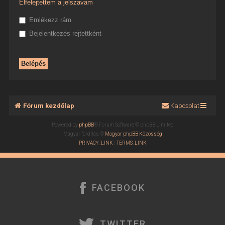
Elfelejtettem a jelszavam
Emlékezz rám
Bejelentkezés rejtettként
Fórum kezdőlap
Kapcsolat
Powered by
phpBB
® Forum Software © phpBB Limited
Magyar fordítás ©
Magyar phpBB Közösség
PRIVACY_LINK
|
TERMS_LINK
FACEBOOK
TWITTER