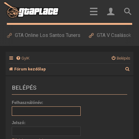
GTA Online Los Santos Tuners
GTA V Csalások
GyIK
Belépés
K
Fórum kezdőlap
e
BELÉPÉS
r
e
Felhasználónév:
s
é
Jelszó:
s