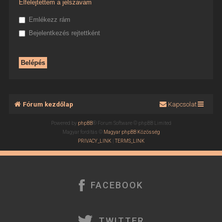
Elfelejtettem a jelszavam
Emlékezz rám
Bejelentkezés rejtettként
Fórum kezdőlap
Kapcsolat
Powered by
phpBB
® Forum Software © phpBB Limited
Magyar fordítás ©
Magyar phpBB Közösség
PRIVACY_LINK
|
TERMS_LINK
FACEBOOK
TWITTER