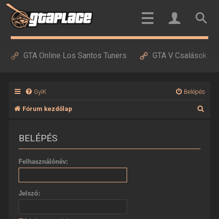
GTA Online Los Santos Tuners
GTA V Csalások
GyIK
Belépés
K
Fórum kezdőlap
e
BELÉPÉS
r
e
Felhasználónév:
s
é
Jelszó:
s