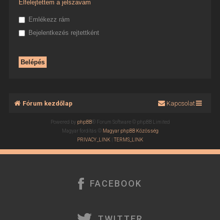
Elfelejtettem a jelszavam
Emlékezz rám
Bejelentkezés rejtettként
Fórum kezdőlap
Kapcsolat
Powered by
phpBB
® Forum Software © phpBB Limited
Magyar fordítás ©
Magyar phpBB Közösség
PRIVACY_LINK
|
TERMS_LINK
FACEBOOK
TWITTER