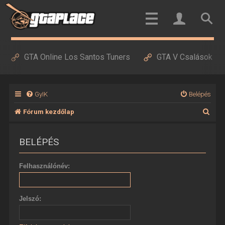
GTA Online Los Santos Tuners
GTA V Csalások
GyIK
Belépés
K
Fórum kezdőlap
e
BELÉPÉS
r
e
Felhasználónév:
s
é
Jelszó:
s