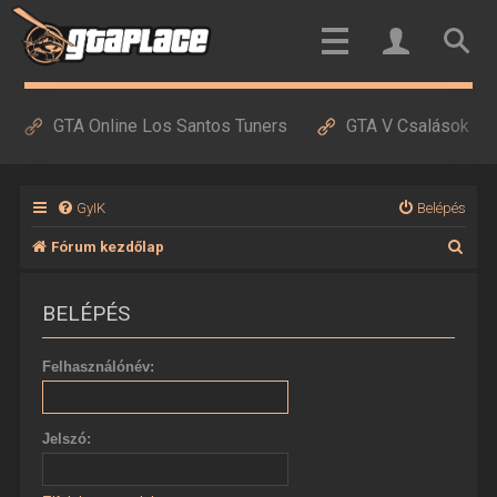
GTA Online Los Santos Tuners
GTA V Csalások
GyIK
Belépés
K
Fórum kezdőlap
e
BELÉPÉS
r
e
Felhasználónév:
s
é
Jelszó:
s