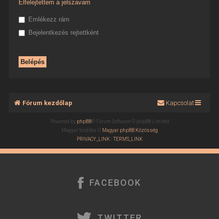
Elfelejtettem a jelszavam
Emlékezz rám
Bejelentkezés rejtettként
Fórum kezdőlap
Kapcsolat
Powered by
phpBB
® Forum Software © phpBB Limited
Magyar fordítás ©
Magyar phpBB Közösség
PRIVACY_LINK
|
TERMS_LINK
FACEBOOK
TWITTER