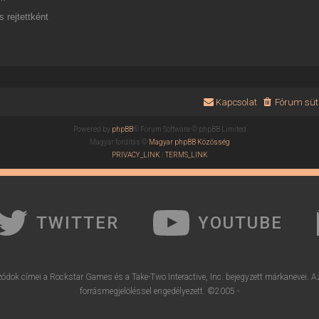
 rejtettként
Kapcsolat
Fórum süti
Powered by
phpBB
® Forum Software © phpBB Limited
Magyar fordítás ©
Magyar phpBB Közösség
PRIVACY_LINK
|
TERMS_LINK
TWITTER
YOUTUBE
ódok címei a Rockstar Games és a Take-Two Interactive, Inc. bejegyzett márkanevei. A
forrásmegjelöléssel engedélyezett. ©2005 -