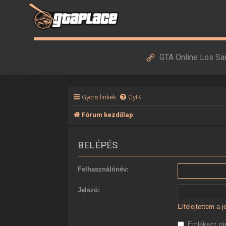
GTA Online Los Sa
Gyors linkek
GyIK
Fórum kezdőlap
BELÉPÉS
Felhasználónév:
Jelszó:
Elfelejtettem a 
Emlékezz r