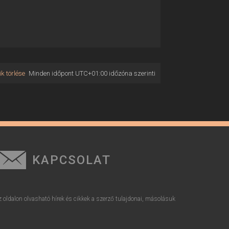
k törlése
Minden időpont
UTC+01:00
időzóna szerinti
KAPCSOLAT
z oldalon olvasható hírek és cikkek a szerző tulajdonai, másolásuk