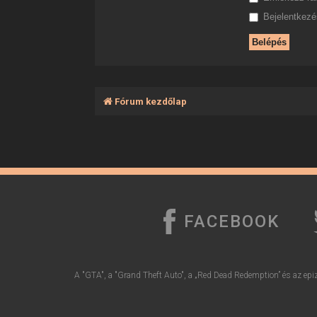
Bejelentkezés
Fórum kezdőlap
FACEBOOK
A "GTA", a "Grand Theft Auto", a „Red Dead Redemption” és az epiz