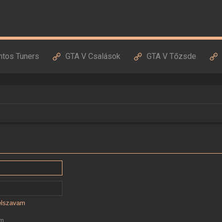
ntos Tuners
GTA V Csalások
GTA V Tőzsde
jelszavam
ám