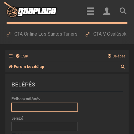
GTA Online Los Santos Tuners
GTA V Csalások
GyIK
Belépés
K
Fórum kezdőlap
e
BELÉPÉS
r
e
Felhasználónév:
s
é
Jelszó:
s