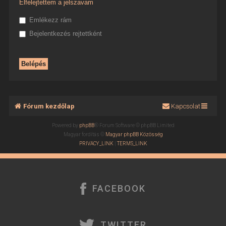
Elfelejtettem a jelszavam
Emlékezz rám
Bejelentkezés rejtettként
Fórum kezdőlap
Kapcsolat
Powered by
phpBB
® Forum Software © phpBB Limited
Magyar fordítás ©
Magyar phpBB Közösség
PRIVACY_LINK
|
TERMS_LINK
FACEBOOK
TWITTER