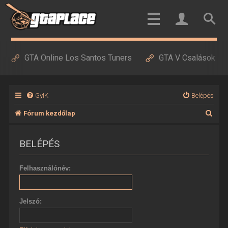
GTA Online Los Santos Tuners
GTA V Csalások
GyIK
Belépés
K
Fórum kezdőlap
e
BELÉPÉS
r
e
Felhasználónév:
s
é
Jelszó:
s