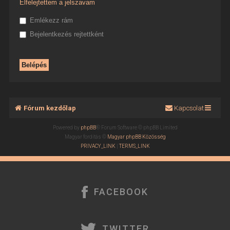
Elfelejtettem a jelszavam
Emlékezz rám
Bejelentkezés rejtettként
Fórum kezdőlap
Kapcsolat
Powered by
phpBB
® Forum Software © phpBB Limited
Magyar fordítás ©
Magyar phpBB Közösség
PRIVACY_LINK
|
TERMS_LINK
FACEBOOK
TWITTER