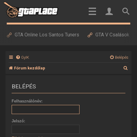
GTA Online Los Santos Tuners
GTA V Csalások
GyIK
Belépés
K
Fórum kezdőlap
e
BELÉPÉS
r
e
Felhasználónév:
s
é
Jelszó:
s