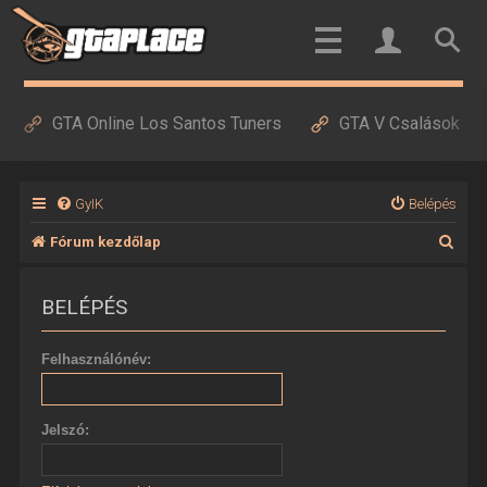
GTA Online Los Santos Tuners
GTA V Csalások
GyIK
Belépés
K
Fórum kezdőlap
e
BELÉPÉS
r
e
Felhasználónév:
s
é
Jelszó:
s