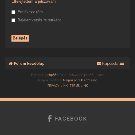
Elfelejtettem a jelszavam
Emlékezz rám
Bejelentkezés rejtettként
Fórum kezdőlap
Kapcsolat
Powered by
phpBB
® Forum Software © phpBB Limited
Magyar fordítás ©
Magyar phpBB Közösség
PRIVACY_LINK
|
TERMS_LINK
FACEBOOK