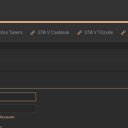
ntos Tuners
GTA V Csalások
GTA V Tőzsde
jelszavam
ám