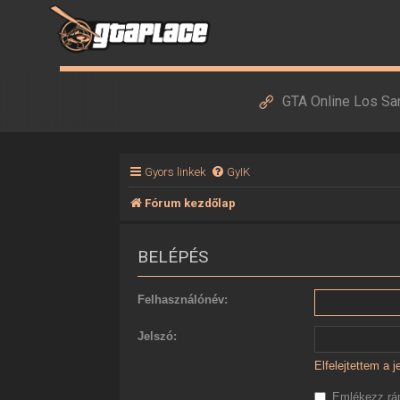
GTA Online Los Sa
Gyors linkek
GyIK
Fórum kezdőlap
BELÉPÉS
Felhasználónév:
Jelszó:
Elfelejtettem a 
Emlékezz r