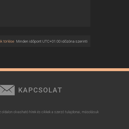
k törlése
Minden időpont
UTC+01:00
időzóna szerinti
KAPCSOLAT
z oldalon olvasható hírek és cikkek a szerző tulajdonai, másolásuk