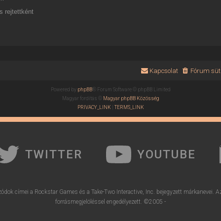
 rejtettként
Kapcsolat
Fórum süti
Powered by
phpBB
® Forum Software © phpBB Limited
Magyar fordítás ©
Magyar phpBB Közösség
PRIVACY_LINK
|
TERMS_LINK
TWITTER
YOUTUBE
ódok címei a Rockstar Games és a Take-Two Interactive, Inc. bejegyzett márkanevei. A
forrásmegjelöléssel engedélyezett. ©2005 -