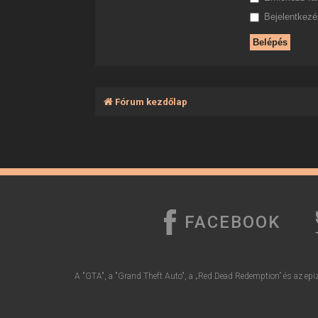
Bejelentkezés
Fórum kezdőlap
FACEBOOK
A "GTA", a "Grand Theft Auto", a „Red Dead Redemption” és az epiz