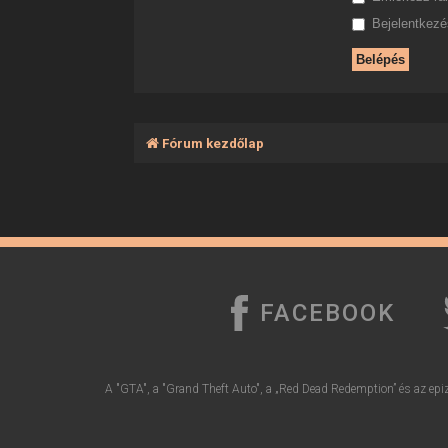
Bejelentkezés
Fórum kezdőlap
FACEBOOK
A "GTA", a "Grand Theft Auto", a „Red Dead Redemption” és az epiz