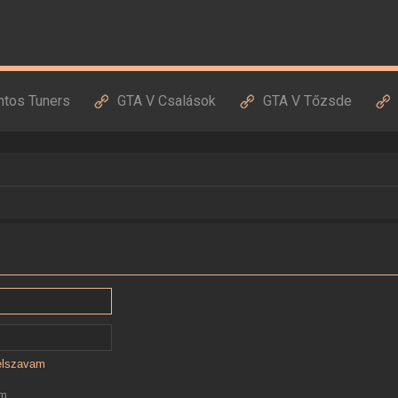
ntos Tuners
GTA V Csalások
GTA V Tőzsde
jelszavam
ám