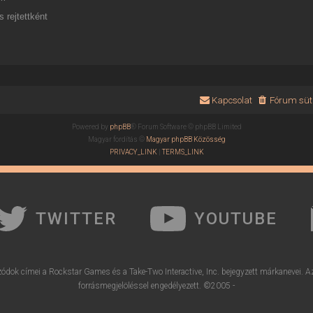
 rejtettként
Kapcsolat
Fórum süti
Powered by
phpBB
® Forum Software © phpBB Limited
Magyar fordítás ©
Magyar phpBB Közösség
PRIVACY_LINK
|
TERMS_LINK
TWITTER
YOUTUBE
ódok címei a Rockstar Games és a Take-Two Interactive, Inc. bejegyzett márkanevei. A
forrásmegjelöléssel engedélyezett. ©2005 -