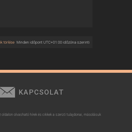
k törlése
Minden időpont
UTC+01:00
időzóna szerinti
KAPCSOLAT
z oldalon olvasható hírek és cikkek a szerző tulajdonai, másolásuk