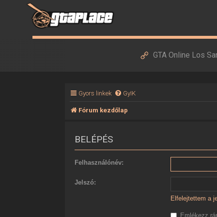
GTA Online Los Sa
Gyors linkek
GyIK
Fórum kezdőlap
BELÉPÉS
Felhasználónév:
Jelszó:
Elfelejtettem a 
Emlékezz r