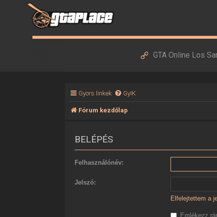
GTA Online Los Sa
Gyors linkek
GyIK
Fórum kezdőlap
BELÉPÉS
Felhasználónév:
Jelszó:
Elfelejtettem a 
Emlékezz r