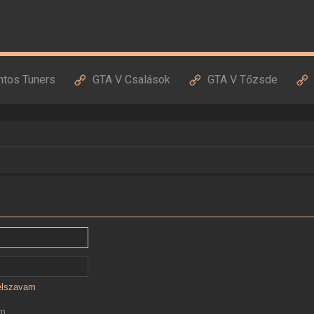
ntos Tuners
GTA V Csalások
GTA V Tőzsde
jelszavam
ám