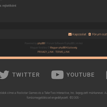
 rejtettként
Kapcsolat
Fórum süti
Powered by
phpBB
® Forum Software © phpBB Limited
Magyar fordítás ©
Magyar phpBB Közösség
PRIVACY_LINK
|
TERMS_LINK
TWITTER
YOUTUBE
ódok címei a Rockstar Games és a Take-Two Interactive, Inc. bejegyzett márkanevei. A
forrásmegjelöléssel engedélyezett. ©2005 -