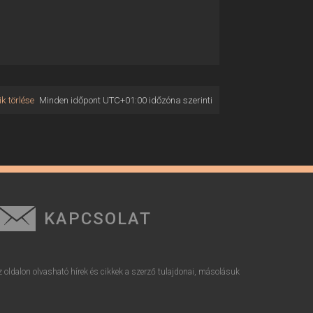
k törlése
Minden időpont
UTC+01:00
időzóna szerinti
KAPCSOLAT
z oldalon olvasható hírek és cikkek a szerző tulajdonai, másolásuk