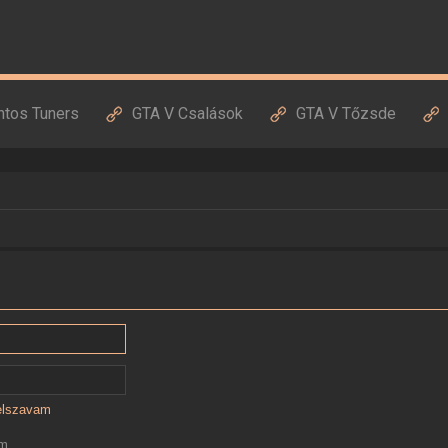
ntos Tuners
GTA V Csalások
GTA V Tőzsde
jelszavam
ám