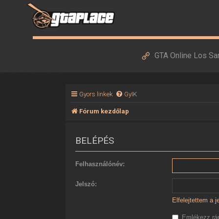
GTA Online Los Sa
Gyors linkek
GyIK
Fórum kezdőlap
BELÉPÉS
Felhasználónév:
Jelszó:
Elfelejtettem a 
Emlékezz r