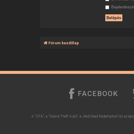
Bejelentkezés
Fórum kezdőlap
FACEBOOK
A "GTA", a "Grand Theft Auto", a „Red Dead Redemption” és az epiz