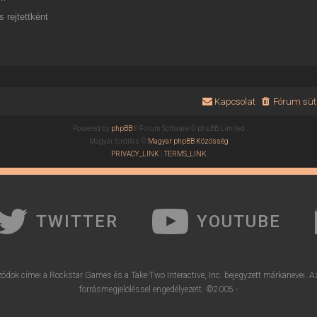
 rejtettként
Kapcsolat
Fórum süti
Powered by
phpBB
® Forum Software © phpBB Limited
Magyar fordítás ©
Magyar phpBB Közösség
PRIVACY_LINK
|
TERMS_LINK
TWITTER
YOUTUBE
ódok címei a Rockstar Games és a Take-Two Interactive, Inc. bejegyzett márkanevei. A
forrásmegjelöléssel engedélyezett. ©2005 -