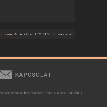
k törlése
Minden időpont
UTC+01:00
időzóna szerinti
KAPCSOLAT
z oldalon olvasható hírek és cikkek a szerző tulajdonai, másolásuk