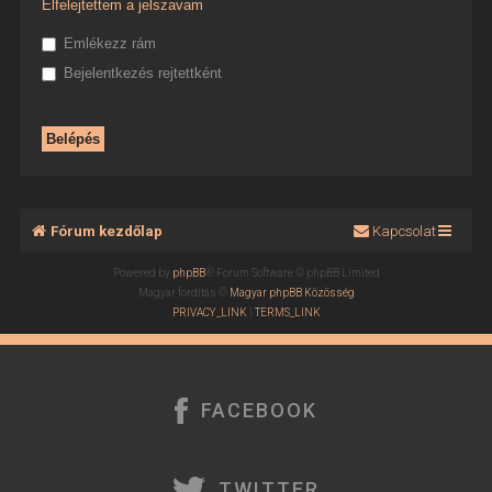
Elfelejtettem a jelszavam
Emlékezz rám
Bejelentkezés rejtettként
Fórum kezdőlap
Kapcsolat
Powered by
phpBB
® Forum Software © phpBB Limited
Magyar fordítás ©
Magyar phpBB Közösség
PRIVACY_LINK
|
TERMS_LINK
FACEBOOK
TWITTER