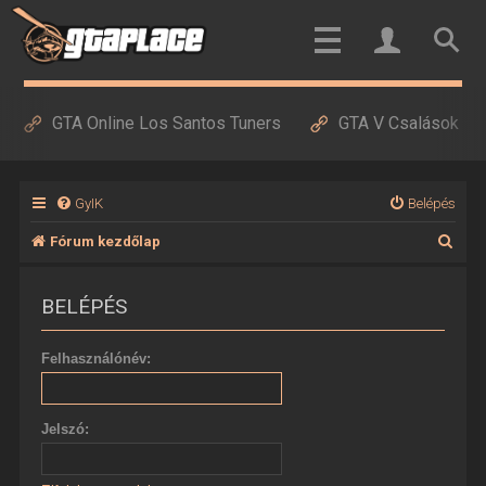
GTA Online Los Santos Tuners
GTA V Csalások
GyIK
Belépés
K
Fórum kezdőlap
e
BELÉPÉS
r
e
Felhasználónév:
s
é
Jelszó:
s