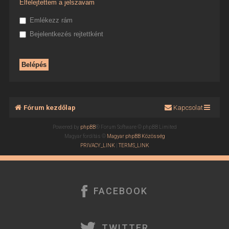
Elfelejtettem a jelszavam
Emlékezz rám
Bejelentkezés rejtettként
Fórum kezdőlap
Kapcsolat
Powered by
phpBB
® Forum Software © phpBB Limited
Magyar fordítás ©
Magyar phpBB Közösség
PRIVACY_LINK
|
TERMS_LINK
FACEBOOK
TWITTER