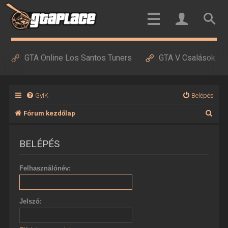
GTA Online Los Santos Tuners
GTA V Csalások
GyIK
Belépés
K
Fórum kezdőlap
e
BELÉPÉS
r
e
Felhasználónév:
s
é
Jelszó:
s