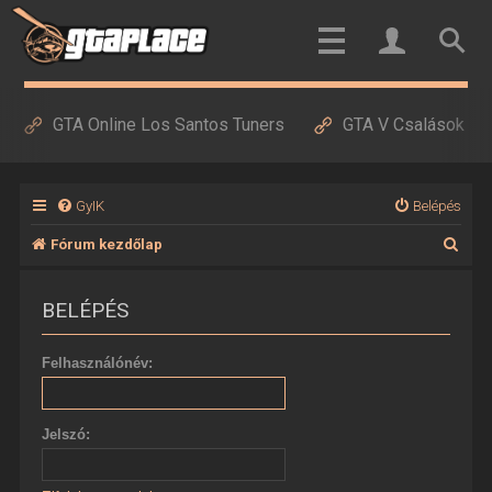
GTA Online Los Santos Tuners
GTA V Csalások
GyIK
Belépés
K
Fórum kezdőlap
e
BELÉPÉS
r
e
Felhasználónév:
s
é
Jelszó:
s