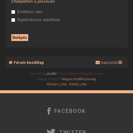
Elfelejtettem a jelszavam
Emlékezz rám
Bejelentkezés rejtettként
Fórum kezdőlap
Kapcsolat
Powered by
phpBB
® Forum Software © phpBB Limited
Magyar fordítás ©
Magyar phpBB Közösség
PRIVACY_LINK
|
TERMS_LINK
FACEBOOK
TWITTER