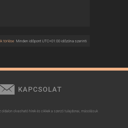
k törlése
Minden időpont
UTC+01:00
időzóna szerinti
KAPCSOLAT
z oldalon olvasható hírek és cikkek a szerző tulajdonai, másolásuk