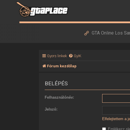
GTA Online Los Sa
Gyors linkek
GyIK
Fórum kezdőlap
BELÉPÉS
Felhasználónév:
Jelszó:
Elfelejtettem a 
Emlékezz r