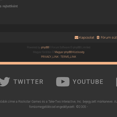
 rejtettként
Kapcsolat
Fórum süti
Powered by
phpBB
® Forum Software © phpBB Limited
Magyar fordítás ©
Magyar phpBB Közösség
PRIVACY_LINK
|
TERMS_LINK
TWITTER
YOUTUBE
ódok címei a Rockstar Games és a Take-Two Interactive, Inc. bejegyzett márkanevei. A
forrásmegjelöléssel engedélyezett. ©2005 -