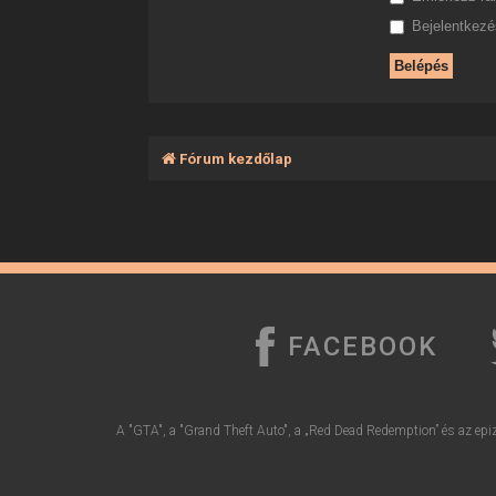
Bejelentkezés
Fórum kezdőlap
FACEBOOK
A "GTA", a "Grand Theft Auto", a „Red Dead Redemption” és az epiz