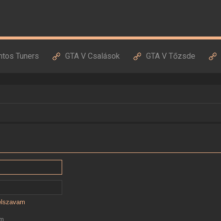
ntos Tuners
GTA V Csalások
GTA V Tőzsde
jelszavam
ám