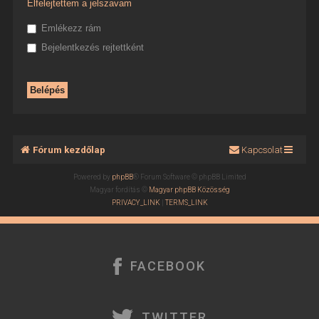
Elfelejtettem a jelszavam
Emlékezz rám
Bejelentkezés rejtettként
Fórum kezdőlap
Kapcsolat
Powered by
phpBB
® Forum Software © phpBB Limited
Magyar fordítás ©
Magyar phpBB Közösség
PRIVACY_LINK
|
TERMS_LINK
FACEBOOK
TWITTER