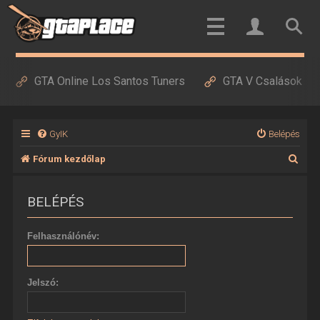
GTA Online Los Santos Tuners
GTA V Csalások
GyIK
Belépés
K
Fórum kezdőlap
e
BELÉPÉS
r
e
Felhasználónév:
s
é
Jelszó:
s