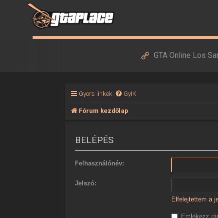
GTA Online Los Sa
Gyors linkek
GyIK
Fórum kezdőlap
BELÉPÉS
Felhasználónév:
Jelszó:
Elfelejtettem a 
Emlékezz r