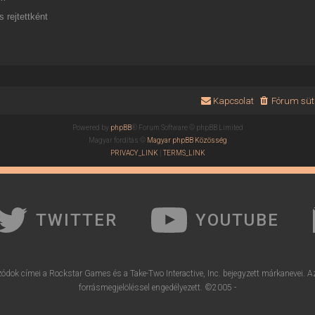
 rejtettként
Kapcsolat
Fórum süti
Powered by
phpBB
® Forum Software © phpBB Limited
Magyar fordítás ©
Magyar phpBB Közösség
PRIVACY_LINK
|
TERMS_LINK
TWITTER
YOUTUBE
ódok címei a Rockstar Games és a Take-Two Interactive, Inc. bejegyzett márkanevei. A
forrásmegjelöléssel engedélyezett. ©2005 -