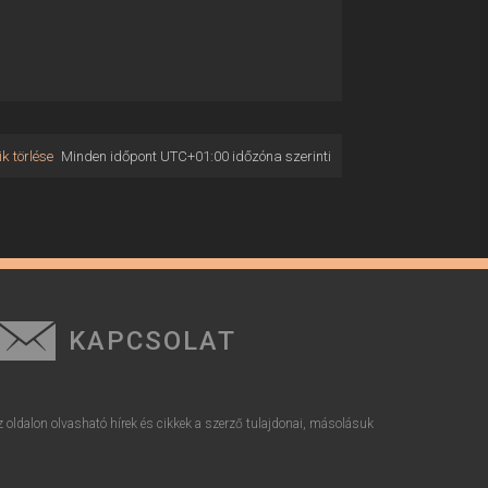
k törlése
Minden időpont
UTC+01:00
időzóna szerinti
KAPCSOLAT
z oldalon olvasható hírek és cikkek a szerző tulajdonai, másolásuk