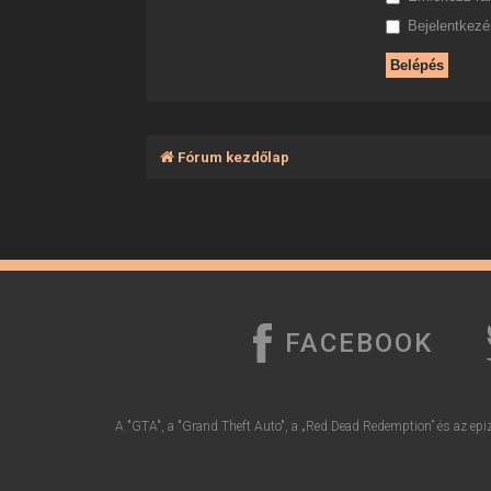
Bejelentkezés
Fórum kezdőlap
FACEBOOK
A "GTA", a "Grand Theft Auto", a „Red Dead Redemption” és az epiz