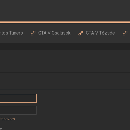
ntos Tuners
GTA V Csalások
GTA V Tőzsde
jelszavam
ám