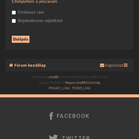
Elfelejtettem a jelszavam
Emlékezz rám
Bejelentkezés rejtettként
Fórum kezdőlap
Kapcsolat
Powered by
phpBB
® Forum Software © phpBB Limited
Magyar fordítás ©
Magyar phpBB Közösség
PRIVACY_LINK
|
TERMS_LINK
FACEBOOK
TWITTER