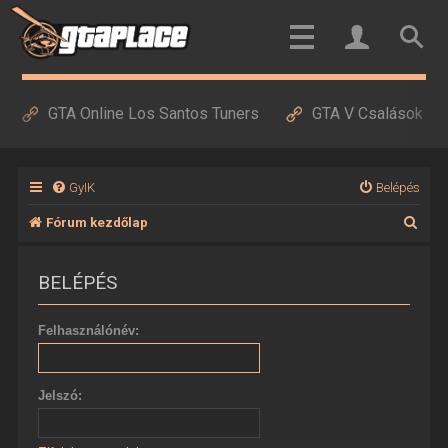
GTA Online Los Santos Tuners
GTA V Csalások
GyIK
Belépés
K
Fórum kezdőlap
e
BELÉPÉS
r
e
Felhasználónév:
s
é
Jelszó:
s