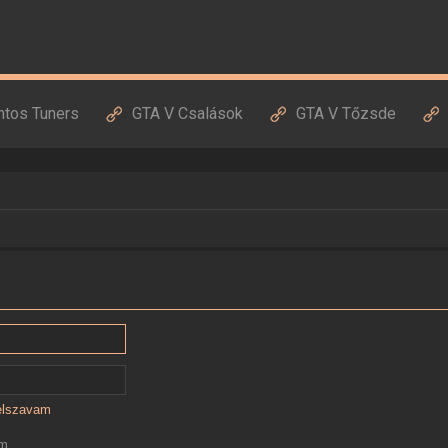
ntos Tuners
GTA V Csalások
GTA V Tőzsde
jelszavam
ám