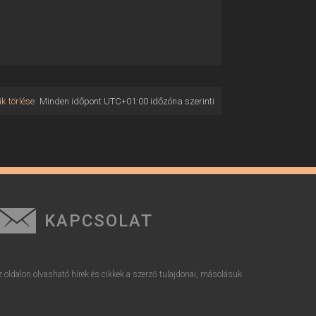
k törlése
Minden időpont
UTC+01:00
időzóna szerinti
KAPCSOLAT
z oldalon olvasható hírek és cikkek a szerző tulajdonai, másolásuk