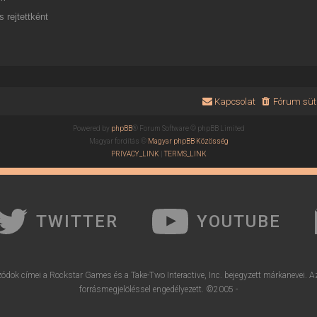
 rejtettként
Kapcsolat
Fórum süti
Powered by
phpBB
® Forum Software © phpBB Limited
Magyar fordítás ©
Magyar phpBB Közösség
PRIVACY_LINK
|
TERMS_LINK
TWITTER
YOUTUBE
ódok címei a Rockstar Games és a Take-Two Interactive, Inc. bejegyzett márkanevei. A
forrásmegjelöléssel engedélyezett. ©2005 -