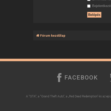
Bejelentkezés
Fórum kezdőlap
FACEBOOK
A "GTA", a "Grand Theft Auto", a „Red Dead Redemption” és az epiz