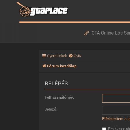
GTA Online Los Sa
Gyors linkek
GyIK
Fórum kezdőlap
BELÉPÉS
Felhasználónév:
Jelszó:
Elfelejtettem a 
Emlékezz r