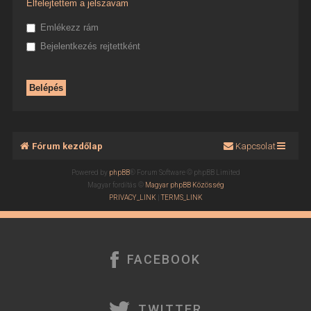
Elfelejtettem a jelszavam
Emlékezz rám
Bejelentkezés rejtettként
Fórum kezdőlap
Kapcsolat
Powered by
phpBB
® Forum Software © phpBB Limited
Magyar fordítás ©
Magyar phpBB Közösség
PRIVACY_LINK
|
TERMS_LINK
FACEBOOK
TWITTER