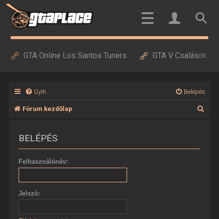
GTA Online Los Santos Tuners
GTA V Csalások
GyIK
Belépés
K
Fórum kezdőlap
e
BELÉPÉS
r
e
Felhasználónév:
s
é
Jelszó:
s