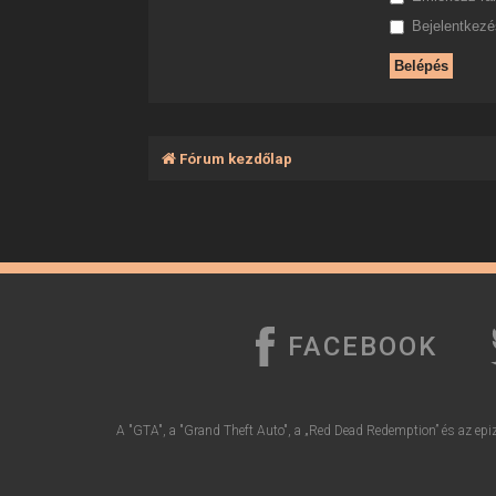
Bejelentkezés
Fórum kezdőlap
FACEBOOK
A "GTA", a "Grand Theft Auto", a „Red Dead Redemption” és az epiz