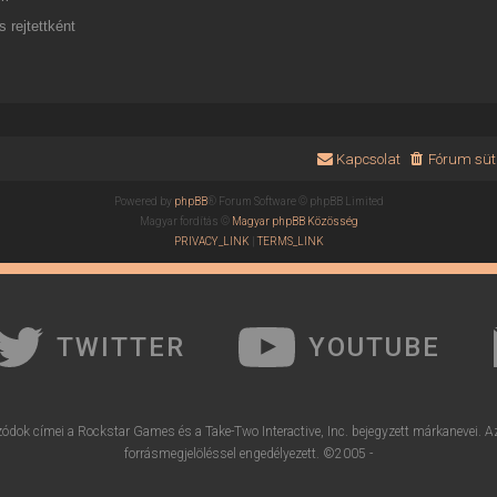
 rejtettként
Kapcsolat
Fórum süti
Powered by
phpBB
® Forum Software © phpBB Limited
Magyar fordítás ©
Magyar phpBB Közösség
PRIVACY_LINK
|
TERMS_LINK
TWITTER
YOUTUBE
ódok címei a Rockstar Games és a Take-Two Interactive, Inc. bejegyzett márkanevei. A
forrásmegjelöléssel engedélyezett. ©2005 -