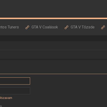
ntos Tuners
GTA V Csalások
GTA V Tőzsde
jelszavam
ám