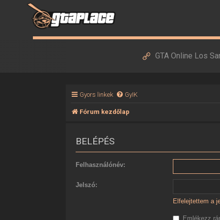
GTA Online Los Sa
Gyors linkek
GyIK
Fórum kezdőlap
BELÉPÉS
Felhasználónév:
Jelszó:
Elfelejtettem a 
Emlékezz r