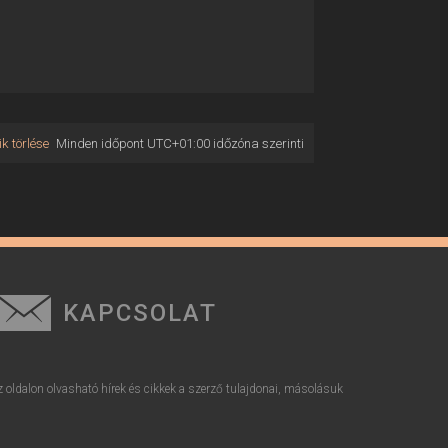
k törlése
Minden időpont
UTC+01:00
időzóna szerinti
KAPCSOLAT
z oldalon olvasható hírek és cikkek a szerző tulajdonai, másolásuk