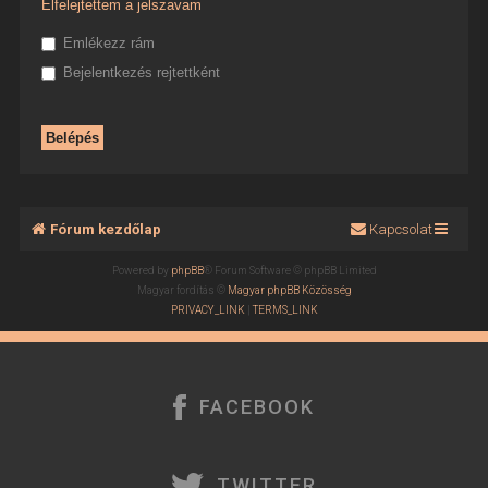
Elfelejtettem a jelszavam
Emlékezz rám
Bejelentkezés rejtettként
Fórum kezdőlap
Kapcsolat
Powered by
phpBB
® Forum Software © phpBB Limited
Magyar fordítás ©
Magyar phpBB Közösség
PRIVACY_LINK
|
TERMS_LINK
FACEBOOK
TWITTER