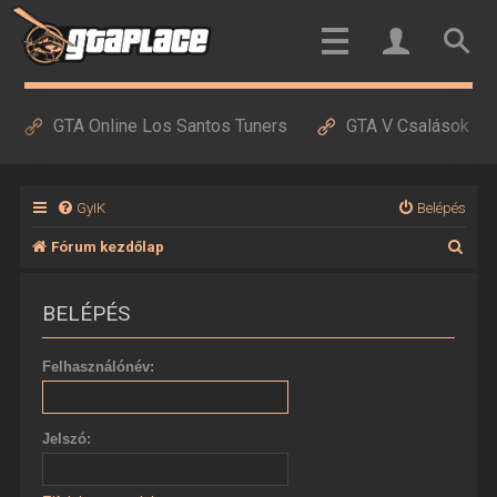
GTA Online Los Santos Tuners
GTA V Csalások
GyIK
Belépés
K
Fórum kezdőlap
e
BELÉPÉS
r
e
Felhasználónév:
s
é
Jelszó:
s