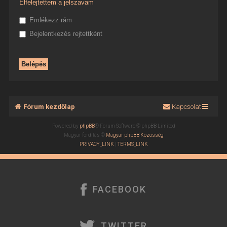
Elfelejtettem a jelszavam
Emlékezz rám
Bejelentkezés rejtettként
Fórum kezdőlap
Kapcsolat
Powered by
phpBB
® Forum Software © phpBB Limited
Magyar fordítás ©
Magyar phpBB Közösség
PRIVACY_LINK
|
TERMS_LINK
FACEBOOK
TWITTER