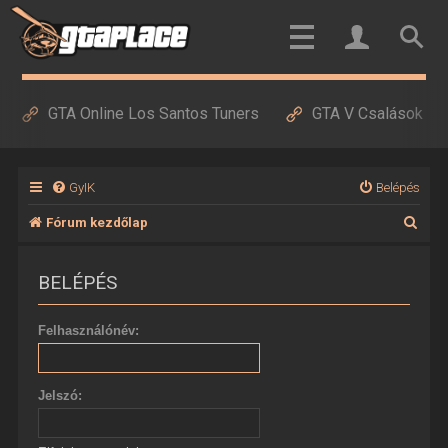
GTA Online Los Santos Tuners
GTA V Csalások
GyIK
Belépés
K
Fórum kezdőlap
e
BELÉPÉS
r
e
Felhasználónév:
s
é
Jelszó:
s