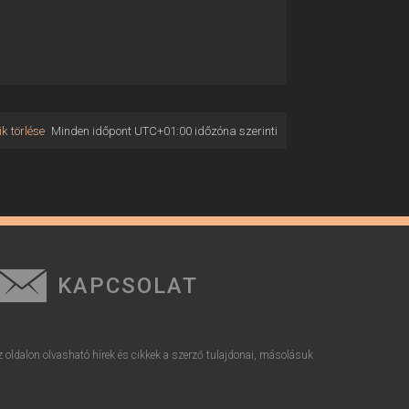
k törlése
Minden időpont
UTC+01:00
időzóna szerinti
KAPCSOLAT
z oldalon olvasható hírek és cikkek a szerző tulajdonai, másolásuk