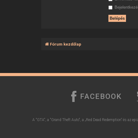
Bejelentkezés
Fórum kezdőlap
FACEBOOK
A "GTA", a "Grand Theft Auto", a „Red Dead Redemption” és az epiz