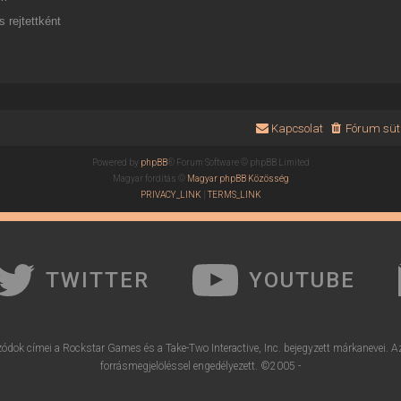
 rejtettként
Kapcsolat
Fórum süti
Powered by
phpBB
® Forum Software © phpBB Limited
Magyar fordítás ©
Magyar phpBB Közösség
PRIVACY_LINK
|
TERMS_LINK
TWITTER
YOUTUBE
ódok címei a Rockstar Games és a Take-Two Interactive, Inc. bejegyzett márkanevei. A
forrásmegjelöléssel engedélyezett. ©2005 -