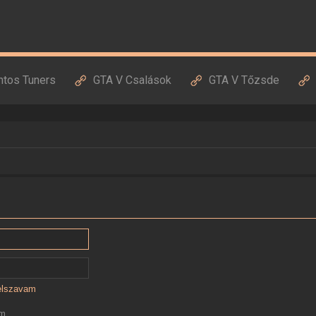
ntos Tuners
GTA V Csalások
GTA V Tőzsde
jelszavam
ám