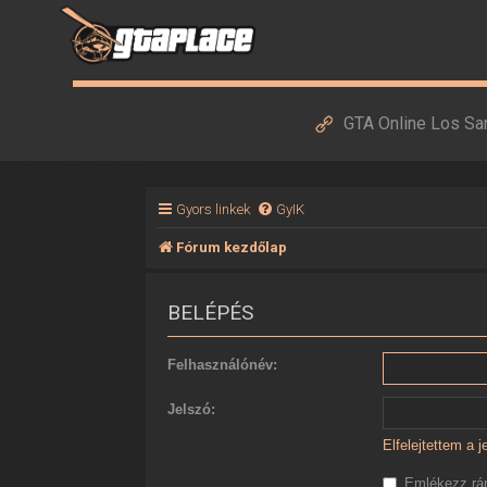
GTA Online Los Sa
Gyors linkek
GyIK
Fórum kezdőlap
BELÉPÉS
Felhasználónév:
Jelszó:
Elfelejtettem a 
Emlékezz r