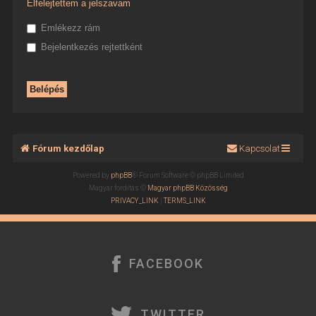
Elfelejtettem a jelszavam
Emlékezz rám
Bejelentkezés rejtettként
Fórum kezdőlap
Kapcsolat
Powered by
phpBB
® Forum Software © phpBB Limited
Magyar fordítás ©
Magyar phpBB Közösség
PRIVACY_LINK
|
TERMS_LINK
FACEBOOK
TWITTER