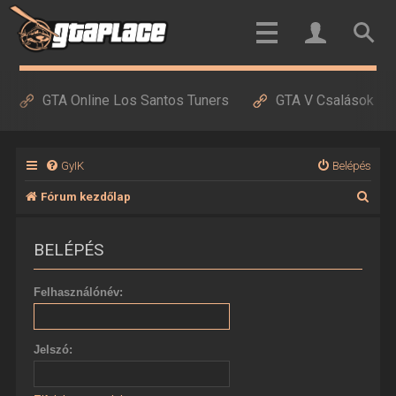
GTA Online Los Santos Tuners
GTA V Csalások
GyIK
Belépés
K
Fórum kezdőlap
e
BELÉPÉS
r
e
Felhasználónév:
s
é
Jelszó:
s