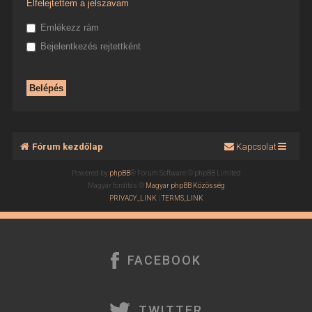
Elfelejtettem a jelszavam
Emlékezz rám
Bejelentkezés rejtettként
Fórum kezdőlap
Kapcsolat
Powered by
phpBB
® Forum Software © phpBB Limited
Magyar fordítás ©
Magyar phpBB Közösség
PRIVACY_LINK
|
TERMS_LINK
FACEBOOK
TWITTER