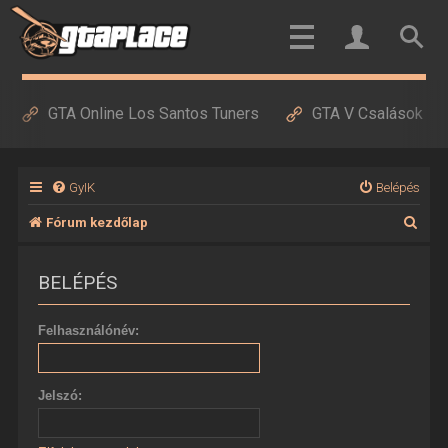
GTA Online Los Santos Tuners
GTA V Csalások
GyIK
Belépés
K
Fórum kezdőlap
e
BELÉPÉS
r
e
Felhasználónév:
s
é
Jelszó:
s