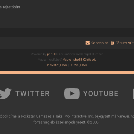
 rejtettként
Kapcsolat
Fórum süti
Powered by
phpBB
® Forum Software © phpBB Limited
Magyar fordítás ©
Magyar phpBB Közösség
PRIVACY_LINK
|
TERMS_LINK
TWITTER
YOUTUBE
ódok címei a Rockstar Games és a Take-Two Interactive, Inc. bejegyzett márkanevei. A
forrásmegjelöléssel engedélyezett. ©2005 -