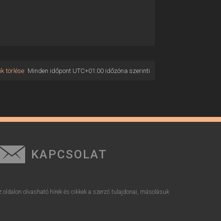
k törlése
Minden időpont
UTC+01:00
időzóna szerinti
KAPCSOLAT
z oldalon olvasható hírek és cikkek a szerző tulajdonai, másolásuk