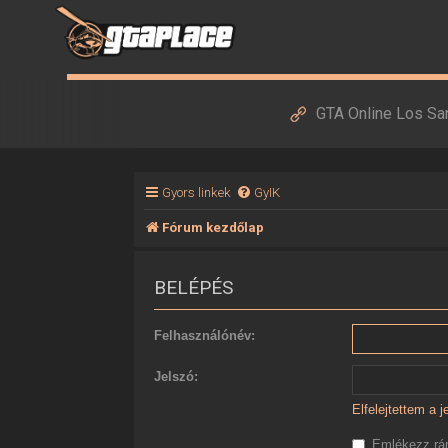
GTA Online Los Sa
Gyors linkek
GyIK
Fórum kezdőlap
BELÉPÉS
Felhasználónév:
Jelszó:
Elfelejtettem a 
Emlékezz r