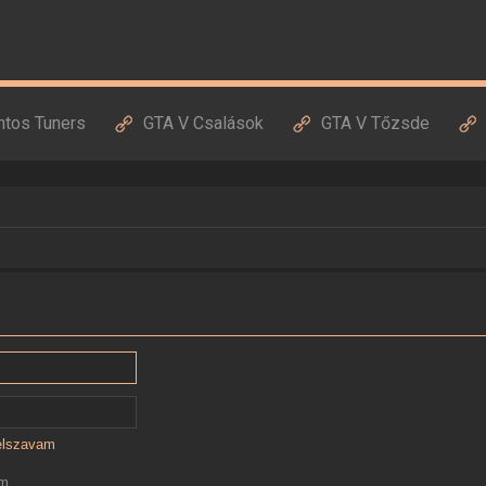
ntos Tuners
GTA V Csalások
GTA V Tőzsde
jelszavam
ám