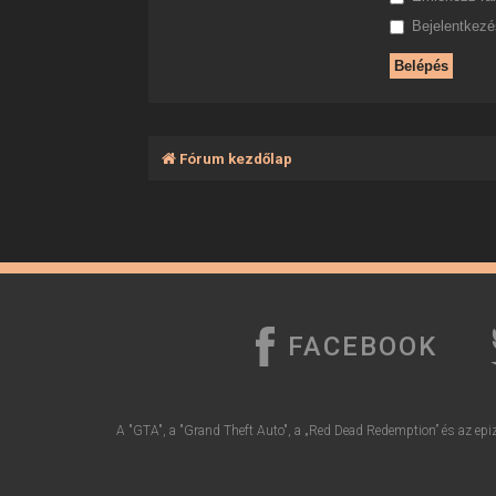
Bejelentkezés
Fórum kezdőlap
FACEBOOK
A "GTA", a "Grand Theft Auto", a „Red Dead Redemption” és az epiz