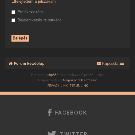
Elfelejtettem a jelszavam
Emlékezz rám
Bejelentkezés rejtettként
Fórum kezdőlap
Kapcsolat
Powered by
phpBB
® Forum Software © phpBB Limited
Magyar fordítás ©
Magyar phpBB Közösség
PRIVACY_LINK
|
TERMS_LINK
FACEBOOK
TWITTER