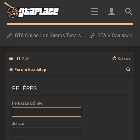
GTA Online Los Santos Tuners
GTA V Csalások
GyIK
Belépés
K
Fórum kezdőlap
e
BELÉPÉS
r
e
Felhasználónév:
s
é
Jelszó:
s