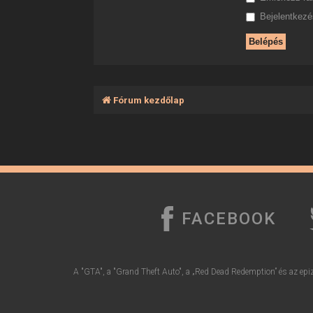
Bejelentkezés
Fórum kezdőlap
FACEBOOK
A "GTA", a "Grand Theft Auto", a „Red Dead Redemption” és az epiz