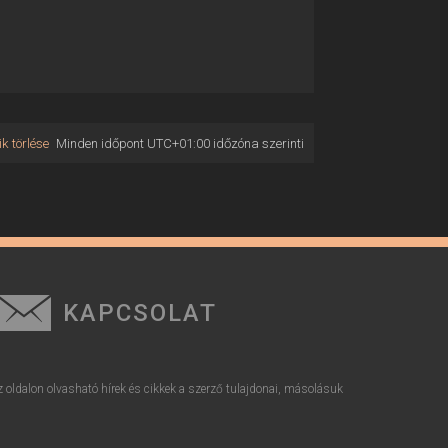
k törlése
Minden időpont
UTC+01:00
időzóna szerinti
KAPCSOLAT
z oldalon olvasható hírek és cikkek a szerző tulajdonai, másolásuk