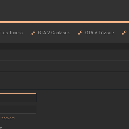
ntos Tuners
GTA V Csalások
GTA V Tőzsde
jelszavam
ám