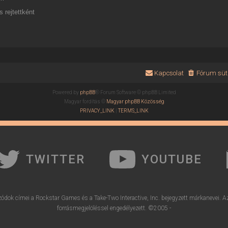
 rejtettként
Kapcsolat
Fórum süti
Powered by
phpBB
® Forum Software © phpBB Limited
Magyar fordítás ©
Magyar phpBB Közösség
PRIVACY_LINK
|
TERMS_LINK
TWITTER
YOUTUBE
ódok címei a Rockstar Games és a Take-Two Interactive, Inc. bejegyzett márkanevei. A
forrásmegjelöléssel engedélyezett. ©2005 -