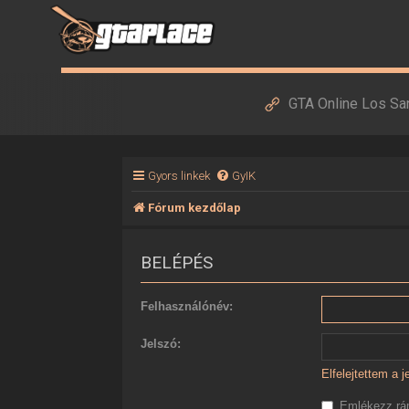
GTA Online Los Sa
Gyors linkek
GyIK
Fórum kezdőlap
BELÉPÉS
Felhasználónév:
Jelszó:
Elfelejtettem a 
Emlékezz r