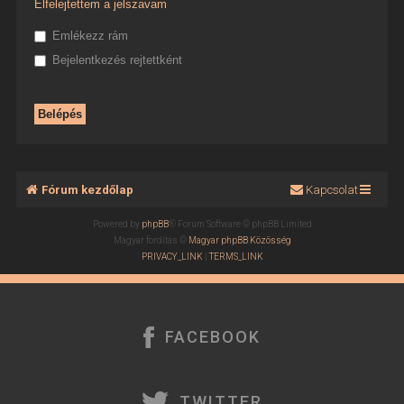
Elfelejtettem a jelszavam
Emlékezz rám
Bejelentkezés rejtettként
Fórum kezdőlap
Kapcsolat
Powered by
phpBB
® Forum Software © phpBB Limited
Magyar fordítás ©
Magyar phpBB Közösség
PRIVACY_LINK
|
TERMS_LINK
FACEBOOK
TWITTER