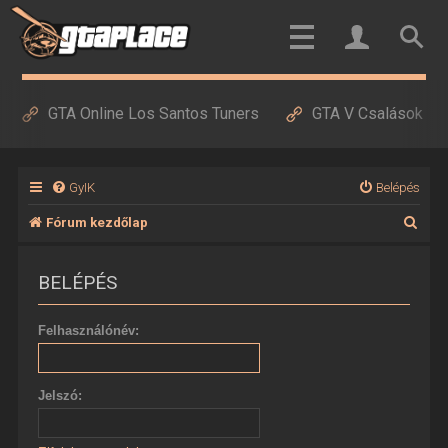
GTA Online Los Santos Tuners
GTA V Csalások
GyIK
Belépés
K
Fórum kezdőlap
e
BELÉPÉS
r
e
Felhasználónév:
s
é
Jelszó:
s