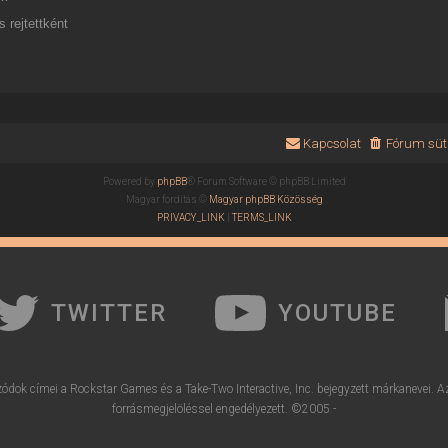
 rejtettként
Kapcsolat
Fórum süti
Powered by
phpBB
® Forum Software © phpBB Limited
Magyar fordítás ©
Magyar phpBB Közösség
PRIVACY_LINK
|
TERMS_LINK
TWITTER
YOUTUBE
ódok címei a Rockstar Games és a Take-Two Interactive, Inc. bejegyzett márkanevei. A
forrásmegjelöléssel engedélyezett. ©2005 -