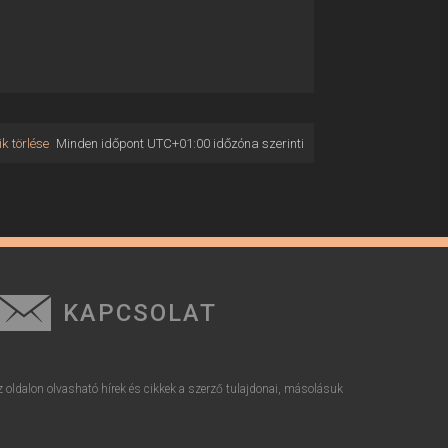
k törlése
Minden időpont
UTC+01:00
időzóna szerinti
KAPCSOLAT
z oldalon olvasható hírek és cikkek a szerző tulajdonai, másolásuk