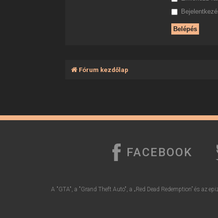
Bejelentkezés
Fórum kezdőlap
FACEBOOK
A "GTA", a "Grand Theft Auto", a „Red Dead Redemption” és az epiz