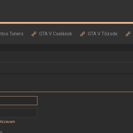
ntos Tuners
GTA V Csalások
GTA V Tőzsde
jelszavam
ám