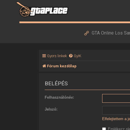
GTA Online Los Sa
Gyors linkek
GyIK
Fórum kezdőlap
BELÉPÉS
Felhasználónév:
Jelszó:
Elfelejtettem a 
Emlékezz r