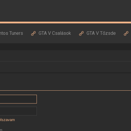
ntos Tuners
GTA V Csalások
GTA V Tőzsde
jelszavam
ám