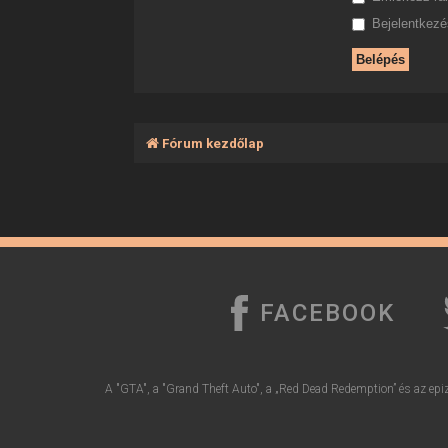
Bejelentkezés
Fórum kezdőlap
FACEBOOK
A "GTA", a "Grand Theft Auto", a „Red Dead Redemption” és az epiz