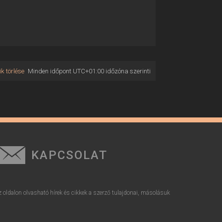
k törlése
Minden időpont
UTC+01:00
időzóna szerinti
KAPCSOLAT
z oldalon olvasható hírek és cikkek a szerző tulajdonai, másolásuk