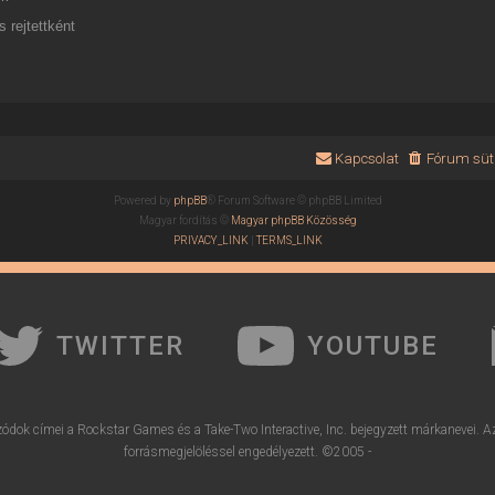
 rejtettként
Kapcsolat
Fórum süti
Powered by
phpBB
® Forum Software © phpBB Limited
Magyar fordítás ©
Magyar phpBB Közösség
PRIVACY_LINK
|
TERMS_LINK
TWITTER
YOUTUBE
ódok címei a Rockstar Games és a Take-Two Interactive, Inc. bejegyzett márkanevei. A
forrásmegjelöléssel engedélyezett. ©2005 -