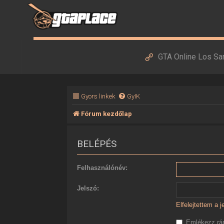
GTA Online Los Sa
Gyors linkek
GyIK
Fórum kezdőlap
BELÉPÉS
Felhasználónév:
Jelszó:
Elfelejtettem a 
Emlékezz r