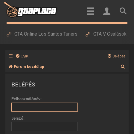
GTA Online Los Santos Tuners
GTA V Csalások
GyIK
Belépés
K
Fórum kezdőlap
e
BELÉPÉS
r
e
Felhasználónév:
s
é
Jelszó:
s