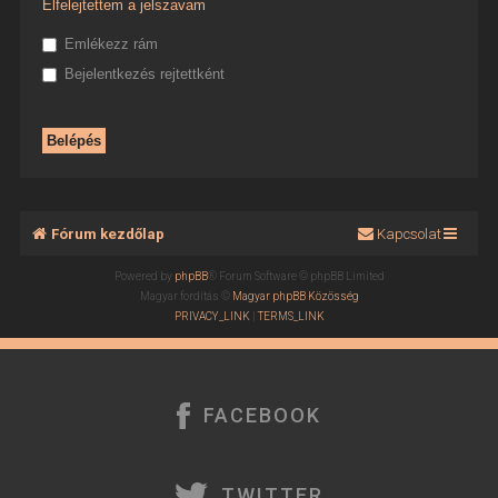
Elfelejtettem a jelszavam
Emlékezz rám
Bejelentkezés rejtettként
Fórum kezdőlap
Kapcsolat
Powered by
phpBB
® Forum Software © phpBB Limited
Magyar fordítás ©
Magyar phpBB Közösség
PRIVACY_LINK
|
TERMS_LINK
FACEBOOK
TWITTER