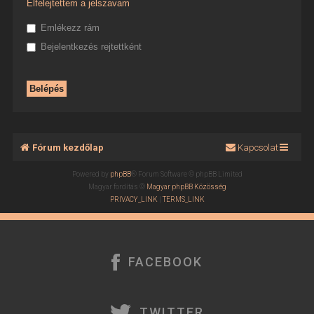
Elfelejtettem a jelszavam
Emlékezz rám
Bejelentkezés rejtettként
Fórum kezdőlap
Kapcsolat
Powered by
phpBB
® Forum Software © phpBB Limited
Magyar fordítás ©
Magyar phpBB Közösség
PRIVACY_LINK
|
TERMS_LINK
FACEBOOK
TWITTER