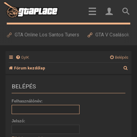
GTA Online Los Santos Tuners
GTA V Csalások
GyIK
Belépés
K
Fórum kezdőlap
e
BELÉPÉS
r
e
Felhasználónév:
s
é
Jelszó:
s