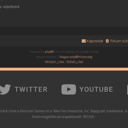
 rejtettként
Kapcsolat
Fórum süti
Powered by
phpBB
® Forum Software © phpBB Limited
Magyar fordítás ©
Magyar phpBB Közösség
PRIVACY_LINK
|
TERMS_LINK
TWITTER
YOUTUBE
ódok címei a Rockstar Games és a Take-Two Interactive, Inc. bejegyzett márkanevei. A
forrásmegjelöléssel engedélyezett. ©2005 -