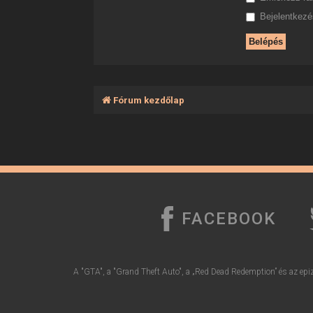
Bejelentkezés
Fórum kezdőlap
FACEBOOK
A "GTA", a "Grand Theft Auto", a „Red Dead Redemption” és az epiz