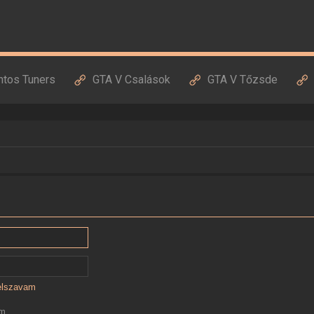
ntos Tuners
GTA V Csalások
GTA V Tőzsde
jelszavam
ám