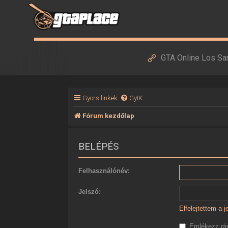
GTA Online Los Sa
Gyors linkek
GyIK
Fórum kezdőlap
BELÉPÉS
Felhasználónév:
Jelszó:
Elfelejtettem a 
Emlékezz r