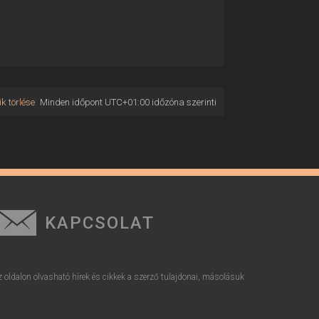
k törlése
Minden időpont
UTC+01:00
időzóna szerinti
KAPCSOLAT
z oldalon olvasható hírek és cikkek a szerző tulajdonai, másolásuk