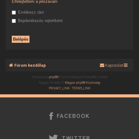
Elfelejtettem a jelszavam
Emlékezz rám
Bejelentkezés rejtettként
Fórum kezdőlap
Kapcsolat
Powered by
phpBB
® Forum Software © phpBB Limited
Magyar fordítás ©
Magyar phpBB Közösség
PRIVACY_LINK
|
TERMS_LINK
FACEBOOK
TWITTER