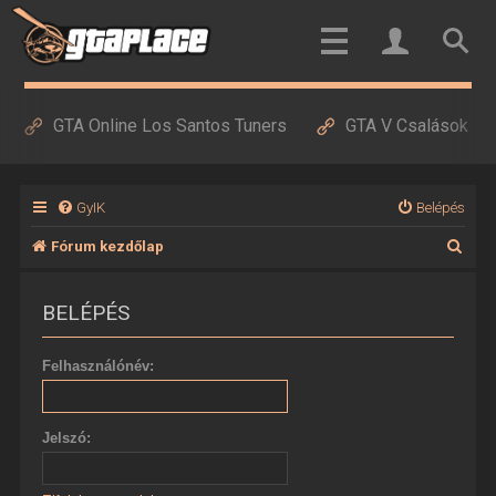
GTA Online Los Santos Tuners
GTA V Csalások
GyIK
Belépés
K
Fórum kezdőlap
e
BELÉPÉS
r
e
Felhasználónév:
s
é
Jelszó:
s