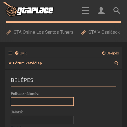
GTA Online Los Santos Tuners
GTA V Csalások
GyIK
Belépés
K
Fórum kezdőlap
e
BELÉPÉS
r
e
Felhasználónév:
s
é
Jelszó:
s