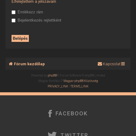
Elfelejtettem a jelszavam
Emlékezz rám
Bejelentkezés rejtettként
Fórum kezdőlap
Kapcsolat
Powered by
phpBB
® Forum Software © phpBB Limited
Magyar fordítás ©
Magyar phpBB Közösség
PRIVACY_LINK
|
TERMS_LINK
FACEBOOK
TWITTER