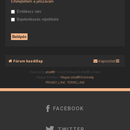
Elfelejtettem a jelszavam
Emlékezz rám
Bejelentkezés rejtettként
Fórum kezdőlap
Kapcsolat
Powered by
phpBB
® Forum Software © phpBB Limited
Magyar fordítás ©
Magyar phpBB Közösség
PRIVACY_LINK
|
TERMS_LINK
FACEBOOK
TWITTER