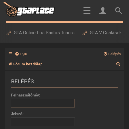
GTA Online Los Santos Tuners
GTA V Csalások
GyIK
Belépés
K
Fórum kezdőlap
e
BELÉPÉS
r
e
Felhasználónév:
s
é
Jelszó:
s