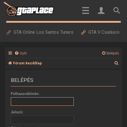
GTA Online Los Santos Tuners
GTA V Csalások
GyIK
Belépés
K
Fórum kezdőlap
e
BELÉPÉS
r
e
Felhasználónév:
s
é
Jelszó:
s