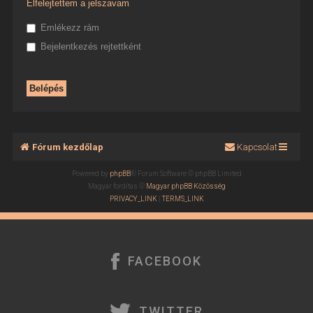
Elfelejtettem a jelszavam
Emlékezz rám
Bejelentkezés rejtettként
Fórum kezdőlap
Kapcsolat
Powered by
phpBB
® Forum Software © phpBB Limited
Magyar fordítás ©
Magyar phpBB Közösség
PRIVACY_LINK
|
TERMS_LINK
FACEBOOK
TWITTER